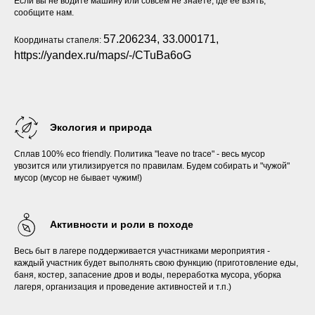
Р
Если вы не водите машину или совсем не знаете, где ее взять,
сообщите нам.
57.206234, 33.000171,
Координаты стапеля:
https://yandex.ru/maps/-/CTuBa6oG
Экология и природа
Сплав 100% eco friendly. Политика "leave no trace" - весь мусор
увозится или утилизируется по правилам. Будем собирать и "чужой"
мусор (мусор не бывает чужим!)
Активности и роли в походе
Весь быт в лагере поддерживается участниками мероприятия -
каждый участник будет выполнять свою функцию (приготовление еды,
баня, костер, запасение дров и воды, переработка мусора, уборка
лагеря, организация и проведение активностей и т.п.)